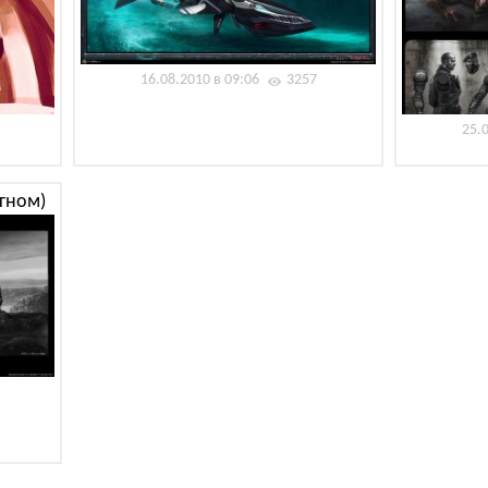
16.08.2010 в 09:06
3257
25.
 гном)