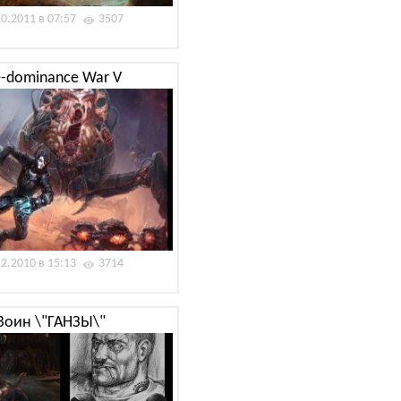
10.2011 в 07:57
3507
e-dominance War V
12.2010 в 15:13
3714
Воин \"ГАНЗЫ\"