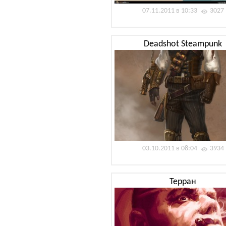
07.11.2011 в 10:33
3027
Deadshot Steampunk
03.10.2011 в 08:04
3934
Терран