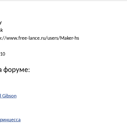
y
sk
p://www.free-lance.ru/users/Maker-hs
010
а форуме:
l Gibson
 Принцесса