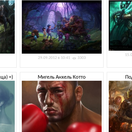
15.
29.09.2012 в 10:41
3303
ца) =)
Мигель Анхель Котто
По