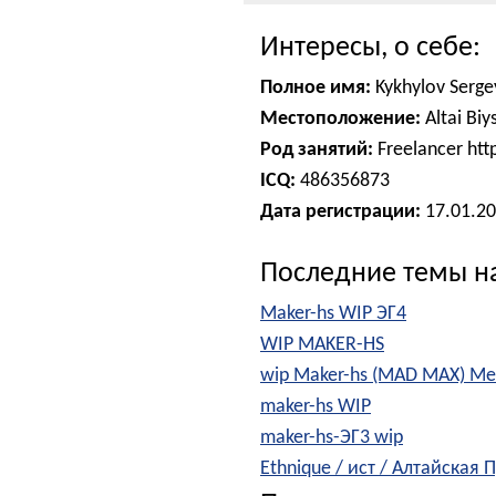
Интересы, о себе:
Полное имя:
Kykhylov Serge
Местоположение:
Altai Biy
Род занятий:
Freelancer htt
ICQ:
486356873
Дата регистрации:
17.01.2
Последние темы н
Maker-hs WIP ЭГ4
WIP MAKER-HS
wip Maker-hs (MAD MAX) Me
maker-hs WIP
maker-hs-ЭГ3 wip
Ethnique / ист / Алтайская