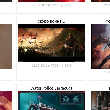
30.10.2011 в 19:11
2751
26.
скоро война...
Pr
12.05.2011 в 07:29
3393
18.
Water Police Barracuda