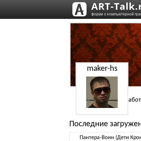
maker-hs
Работ
Последние загруже
Пантера-Воин (Дети Крон