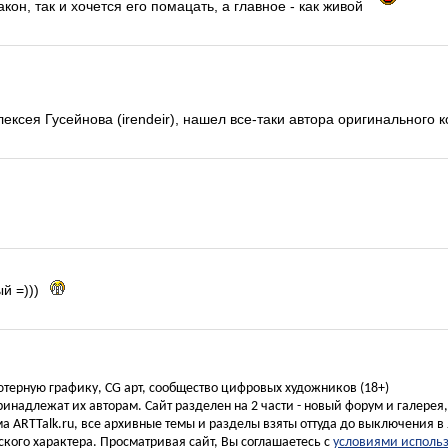
он, так и хочется его помацать, а главное - как живой
ексея Гусейнова (irendeir), нашел все-таки автора оригинального ко
й =)))
ьютерную графику, CG арт, сообщество цифровых художников (18+)
инадлежат их авторам. Сайт разделен на 2 части - новый форум и галерея
а ARTTalk.ru, все архивные темы и разделы взяты оттуда до выключения в 
кого характера. Просматривая сайт, Вы соглашаетесь с
условиями исполь