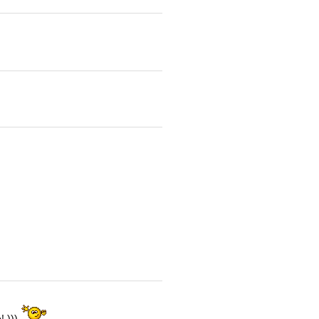
! )))