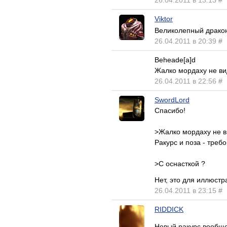
26.04.2011 в 13:13
#
Viktor
Великолепный дракон
26.04.2011 в 20:39
#
Beheade[a]d
Жалко мордаху не вид
26.04.2011 в 22:56
#
SwordLord
Спасибо!
>Жалко мордаху не в
Ракурс и поза - требо
>С оснасткой ?
Нет, это для иллюст
26.04.2011 в 23:15
#
RIDDICK
Новый ракурс вообще 