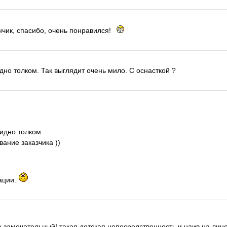
чик, спасибо, очень понравился!
но толком. Так выглядит очень мило. С оснасткой ?
идно толком
вание заказчика ))
рации.
замечательный! такая детская непосредственность и наив на лице