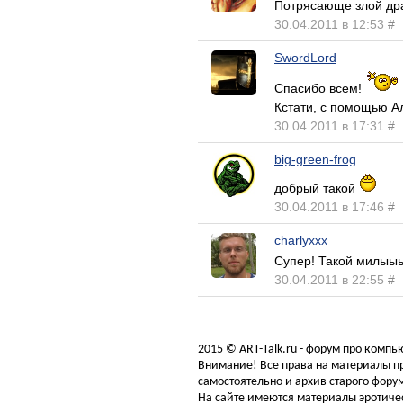
Потрясающе злой драк
30.04.2011 в 12:53
#
SwordLord
Спасибо всем!
Кстати, с помощью Ал
30.04.2011 в 17:31
#
big-green-frog
добрый такой
30.04.2011 в 17:46
#
charlyxxx
Супер! Такой милыыы
30.04.2011 в 22:55
#
2015 © ART-Talk.ru - форум про комп
Внимание! Все права на материалы пр
самостоятельно и архив старого форум
На сайте имеются материалы эротичес