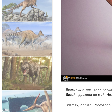
Дракон для компании Кинд
Дизайн дракона не мой. Но,
-----------------------
3dsmax, Zbrush, Photoshop,