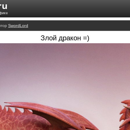
втор
SwordLord
Злой дракон =)