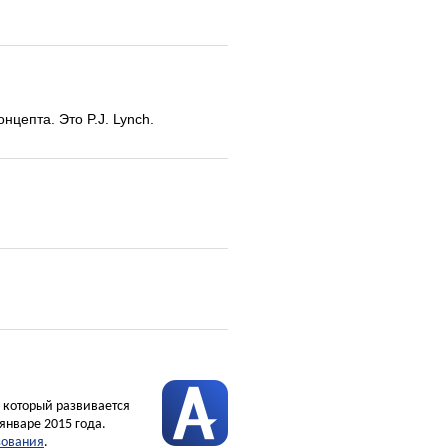
нцепта. Это P.J. Lynch.
, который развивается
январе 2015 года.
зования
.