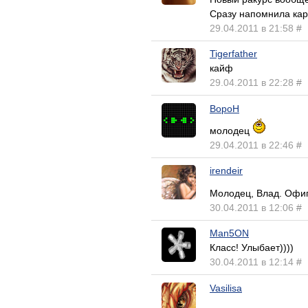
Сразу напомнила кар
29.04.2011 в 21:58
#
Tigerfather
кайф
29.04.2011 в 22:28
#
BopoH
молодец
29.04.2011 в 22:46
#
irendeir
Молодец, Влад. Офиг
30.04.2011 в 12:06
#
Man5ON
Класс! Улыбает))))
30.04.2011 в 12:14
#
Vasilisa