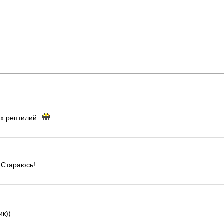
их рептилий
Стараюсь!
к))