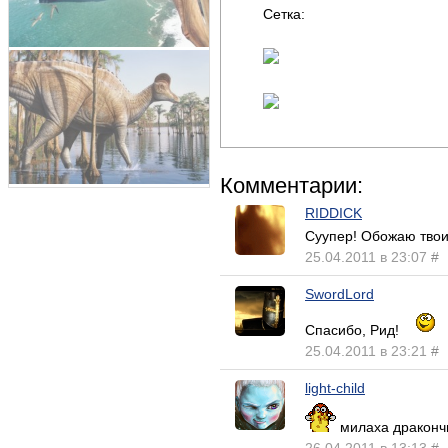
Сетка:
Комментарии:
RIDDICK
Суупер! Обожаю тво
25.04.2011 в 23:07
#
SwordLord
Спасибо, Рид!
25.04.2011 в 23:21
#
light-child
милаха дракончи