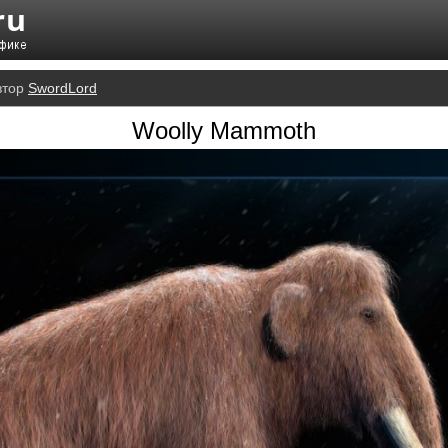
втор
SwordLord
Woolly Mammoth