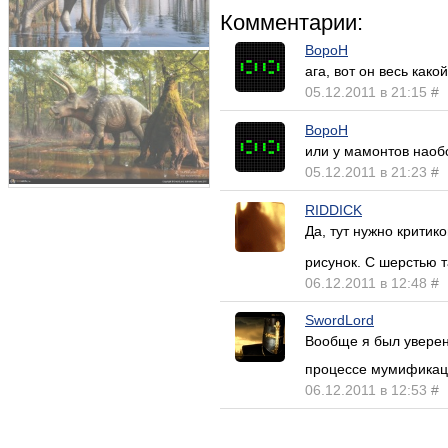
Комментарии:
BopoH
ага, вот он весь как
05.12.2011 в 21:15
#
BopoH
или у мамонтов наобо
05.12.2011 в 21:23
#
RIDDICK
Да, тут нужно критик
рисунок. С шерстью т
06.12.2011 в 12:48
#
SwordLord
Вообще я был уверен,
процессе мумификации
06.12.2011 в 12:53
#