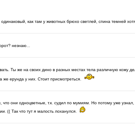
ой одинаковый, как там у животных брюхо светлей, спина темней хо
рот? незнаю...
овать. Ты же на своих дино в разных местах тела различную кожу де
а же ерунда у них. Стоит присмотреться.
 что они одноцветные, т.к. судил по мумиям. Но потому уже узнал,
. (( Так что тут я малость лоханулся.