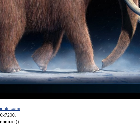
prints.com/
0х7200.
ерстью ))