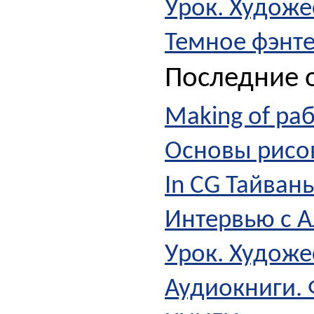
Урок. Художе
Темное фэнт
Последние о
Making of ра
Основы рисов
In CG Тайван
Интервью с 
Урок. Художе
Аудиокниги. 