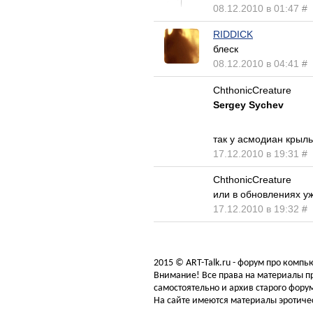
08.12.2010 в 01:47
#
RIDDICK
блеск
08.12.2010 в 04:41
#
СhthonicСreature
Sergey Sychev
так у асмодиан крыль
17.12.2010 в 19:31
#
СhthonicСreature
или в обновлениях у
17.12.2010 в 19:32
#
2015 © ART-Talk.ru - форум про комп
Внимание! Все права на материалы пр
самостоятельно и архив старого форум
На сайте имеются материалы эротичес