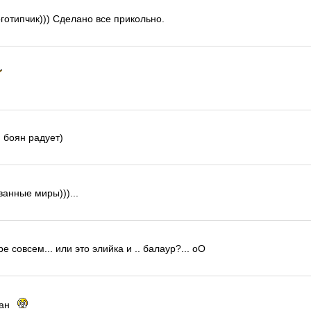
готипчик))) Сделано все прикольно.
 боян радует)
ванные миры)))...
ре совсем... или это элийка и .. балаур?... оО
иан