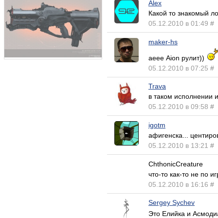
Alex
Какой то знакомый ло
05.12.2010 в 01:49
#
maker-hs
аеее Aion рулит))
05.12.2010 в 07:25
#
Trava
в таком исполнении и
05.12.2010 в 09:58
#
igotm
афигенска... центиро
05.12.2010 в 13:21
#
СhthonicСreature
что-то как-то не по иг
05.12.2010 в 16:16
#
Sergey Sychev
Это Елийка и Асмод