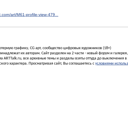
rt.com/art/M61-profile-view-479...
ьютерную графику, CG арт, сообщество цифровых художников (18+)
инадлежат их авторам. Сайт разделен на 2 части - новый форум и галерея
а ARTTalk.ru, все архивные темы и разделы взяты оттуда до выключения в 
кого характера. Просматривая сайт, Вы соглашаетесь с
условиями исполь