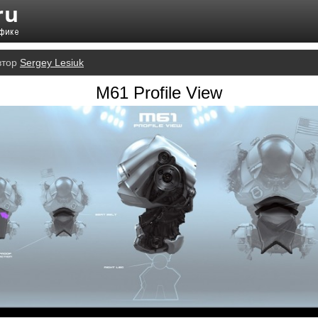
втор
Sergey Lesiuk
M61 Profile View