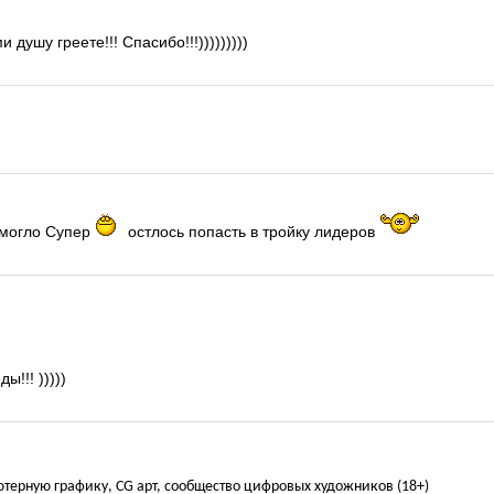
душу греете!!! Спасибо!!!)))))))))
е могло Супер
остлось попасть в тройку лидеров
!!! )))))
ьютерную графику, CG арт, сообщество цифровых художников (18+)