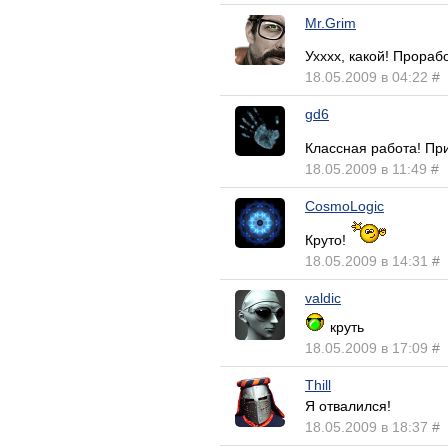
Mr.Grim
Ухххх, какой! Прораб
18.05.2009 в 04:22
#
gd6
Классная работа! П
18.05.2009 в 11:49
#
CosmoLogic
Круто!
18.05.2009 в 14:31
#
valdic
круть
18.05.2009 в 17:09
#
Thill
Я отвалился!
18.05.2009 в 18:37
#