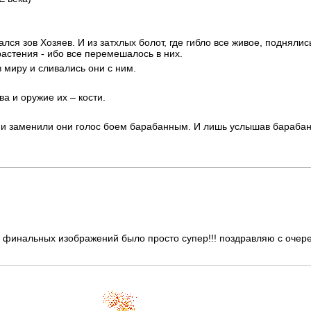
лся зов Хозяев. И из затхлых болот, где гибло все живое, поднялис
растения - ибо все перемешалось в них.
 миру и сливались они с ним.
ва и оружие их – кости.
 и заменили они голос боем барабанным. И лишь услышав барабан
о финальных изображений было просто супер!!! поздравляю с очер