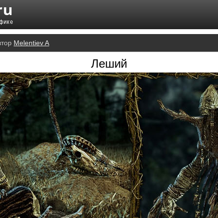
втор
Melentiev A
Леший