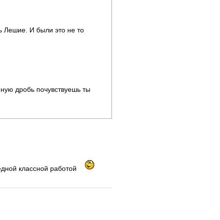
ь Лешие. И были это не то
ную дробь почувствуешь ты
едной классной работой