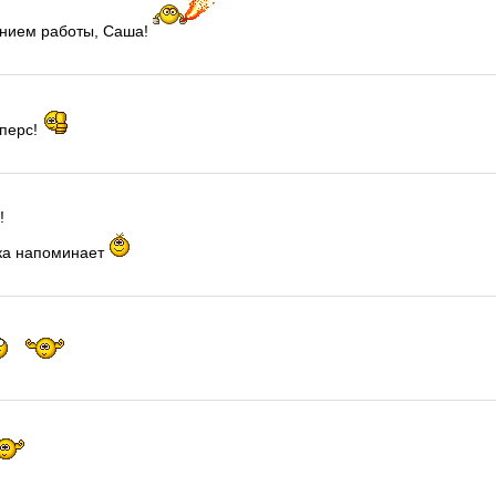
анием работы, Саша!
 перс!
!
ика напоминает