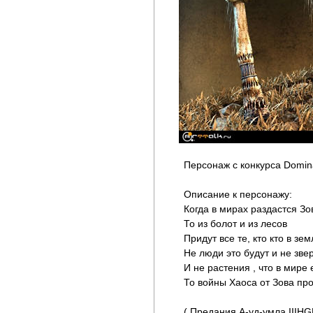
Персонаж с конкурса Domin
Описание к персонажу:
Когда в мирах раздастся Зо
То из болот и из лесов
Придут все те, кто кто в зе
Не люди это будут и не зве
И не растения , что в мире 
То войны Хаоса от Зова пр
( Предания А-уд-умла IIIHG