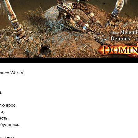
ance War IV.
в,
млю врос.
ри,
есть.
обудились.
E века)