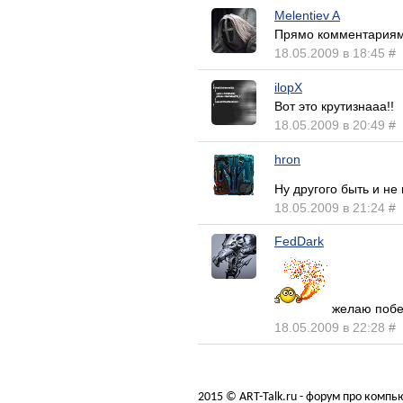
Melentiev A
Прямо комментариями 
18.05.2009 в 18:45
#
ilopX
Вот это крутизнааа!!
18.05.2009 в 20:49
#
hron
Ну другого быть и н
18.05.2009 в 21:24
#
FedDark
желаю победы
18.05.2009 в 22:28
#
2015 © ART-Talk.ru - форум про комп