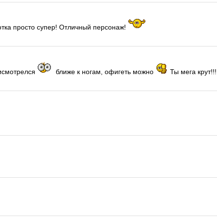
отка просто супер! Отличный персонаж!
рисмотрелся
ближе к ногам, офигеть можно
Ты мега крут!!!