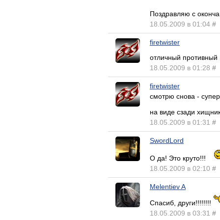
Поздравляю с оконч
18.05.2009 в 01:04
#
firetwister
отличный противный
18.05.2009 в 01:28
#
firetwister
смотрю снова - супер
на виде сзади хищн
18.05.2009 в 01:31
#
SwordLord
О да! Это круто!!!
18.05.2009 в 02:10
#
Melentiev A
Спасиб, други!!!!!!!!
18.05.2009 в 03:31
#