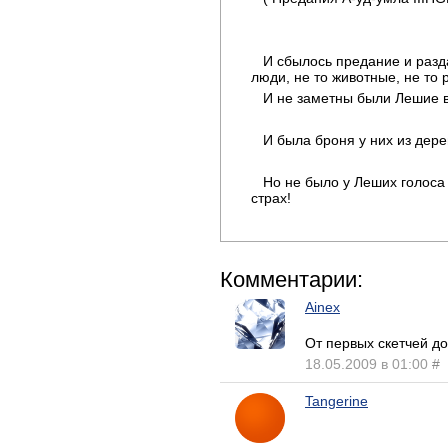
И сбылось предание и разда
люди, не то животные, не то 
И не заметны были Лешие в
И была броня у них из дере
Но не было у Леших голоса
страх!
Комментарии:
Ainex
От первых скетчей д
18.05.2009 в 01:00
#
Tangerine