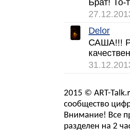
Брат! То-
27.12.201
Delor
САША!!! 
качестве
31.12.201
2015 © ART-Talk.
сообщество цифр
Внимание! Все п
разделен на 2 ча