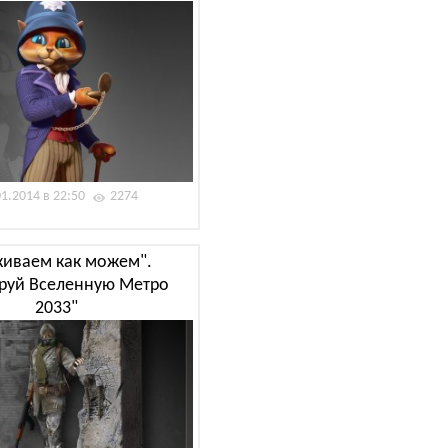
01.2014 в 22:50
2274
иваем как можем".
руй Вселенную Метро
2033"