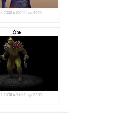
12.2008 в 02:46
4012
Орк
11.2008 в 21:22
3310