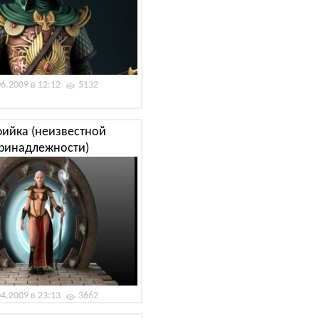
06.2009 в 12:12
5132
фийка (неизвестной
ринадлежности)
04.2009 в 23:13
3662