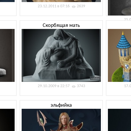
23.12.2011 в 07:16
2639
25.
Скорбящая мать
29.10.2009 в 22:57
3743
17.
эльфийка