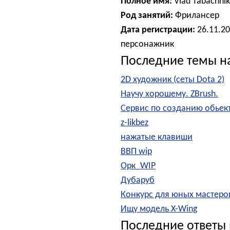
Полное имя:
Vlad Tabachni
Род занятий:
Фрилансер
Дата регистрации:
26.11.2
персонажник
Последние темы н
2D художник (сеты Dota 2)
Научу хорошему. ZBrush.
Сервис по созданию обьект
z-likbez
нажатые клавиши
ВВП wip
Орк_WIP
Дубаруб
Конкурс для юных мастеро
Ищу модель X-Wing
Последние ответы 