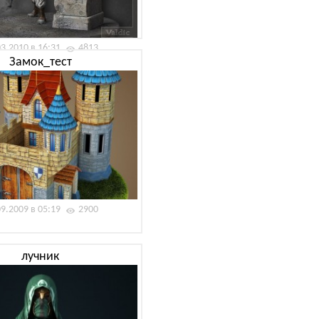
03.2010 в 16:31
4813
Замок_тест
09.2009 в 05:19
2900
лучник