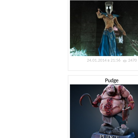
24.01.2014 в 21:56
2470
Pudge