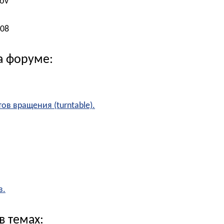
kov
008
а форуме:
ов вращения (turntable).
в.
в темах: