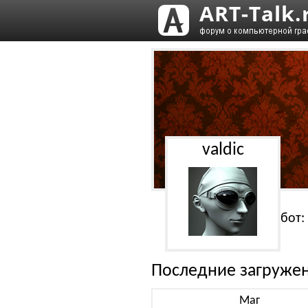
valdic
Работ:
Последние загруже
Маг