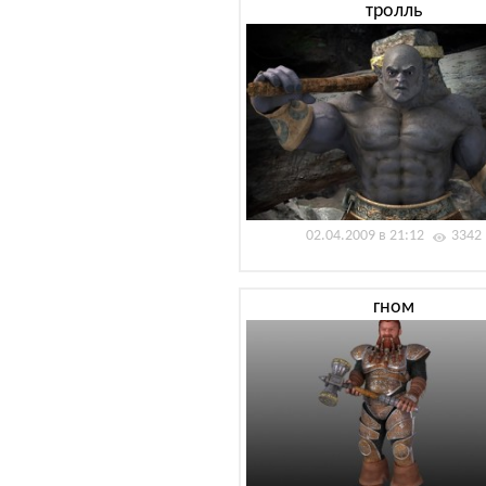
тролль
02.04.2009 в 21:12
3342
гном