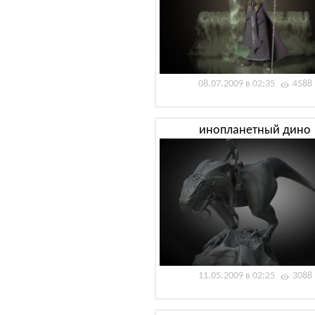
08.07.2009 в 02:35
4588
инопланетный дино
11.05.2009 в 02:25
3088