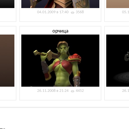
04.01.2009 в 17:40
3568
05.
орчица
26.11.2008 в 21:24
4452
26.