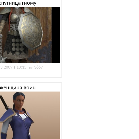
спутница гному
03.2009 в 10:15
3667
женщина воин