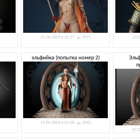
23.06.2009 в 22:17
3971
23.
эльфийка (попытка номер 2)
Эль
п
13.04.2009 в 01:06
4092
07.