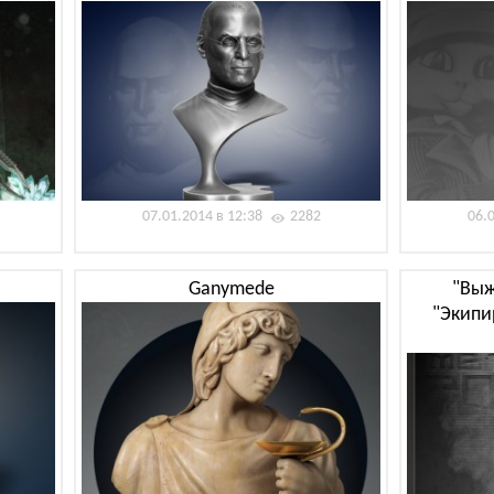
07.01.2014 в 12:38
2282
06.
Ganymede
"Выж
"Экипи