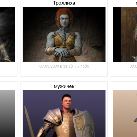
Троллиха
09.03.2009 в 11:18
4186
09.
мужичек