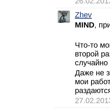
26.02.201
Zhev
MIND
, пр
Что-то мо
второй ра
случайно
Даже не 
мои рабо
раздаются
27.02.201