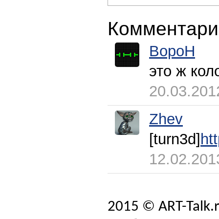
Комментари
BopoH
это ж кол
20.03.201
Zhev
[turn3d]
ht
12.02.201
2015 © ART-Talk.