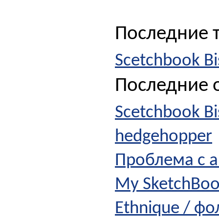
Последние 
Scetchbook Bi
Последние о
Scetchbook Bi
hedgehopper
Проблема с а
My SketchBo
Ethnique / ф