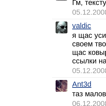
Гм, текст
05.12.200
valdic
я щас ус
своем тво
щас ковы
ссылки на
05.12.200
Ant3d
таз малов
06.12.200