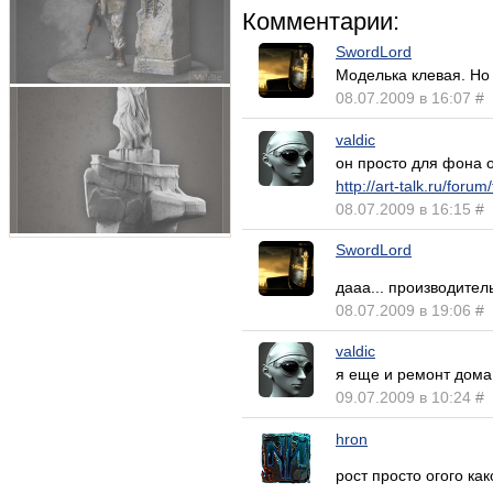
Комментарии:
SwordLord
Моделька клевая. Но 
08.07.2009 в 16:07
#
valdic
он просто для фона о
http://art-talk.ru/forum
08.07.2009 в 16:15
#
SwordLord
дааа... производител
08.07.2009 в 19:06
#
valdic
я еще и ремонт дома 
09.07.2009 в 10:24
#
hron
рост просто огого ка