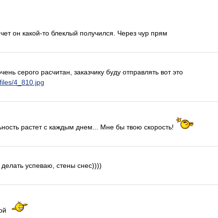
чет он какой-то блеклый получился. Через чур прям
чень серого расчитан, заказчику буду отправлять вот это
/files/4_810.jpg
ьность растет с каждым днем... Мне бы твою скорость!
делать успеваю, стены снес))))
кой