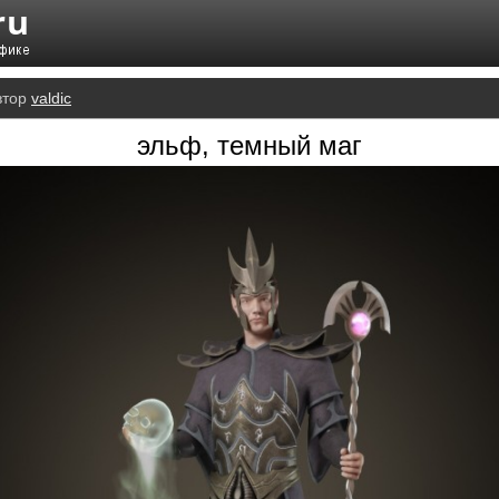
втор
valdic
эльф, темный маг