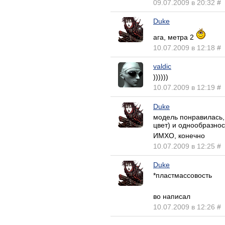
09.07.2009 в 20:32
#
Duke
ага, метра 2
10.07.2009 в 12:18
#
valdic
))))))
10.07.2009 в 12:19
#
Duke
модель понравилась,
цвет) и однообразнос
ИМХО, конечно
10.07.2009 в 12:25
#
Duke
*пластмассовость
во написал
10.07.2009 в 12:26
#