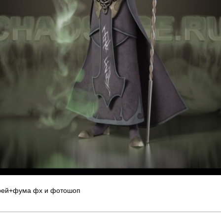
ирей+фума фх и фотошоп