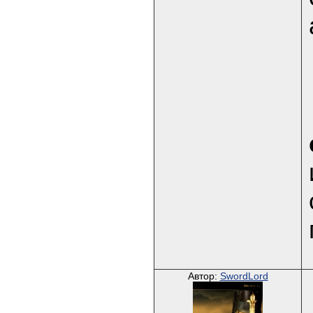
Автор:
SwordLord