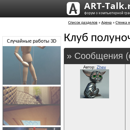
Список разделов
»
Арена
»
Стенка н
Клуб полуноч
Случайные работы 3D
» Сообщения (
Автор:
Zhev