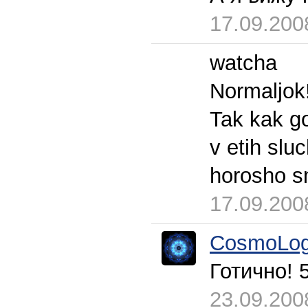
17.09.200
watcha
Normaljok!
Tak kak go
v etih slu
horosho sm
17.09.200
CosmoLog
Готично! 
23.09.200