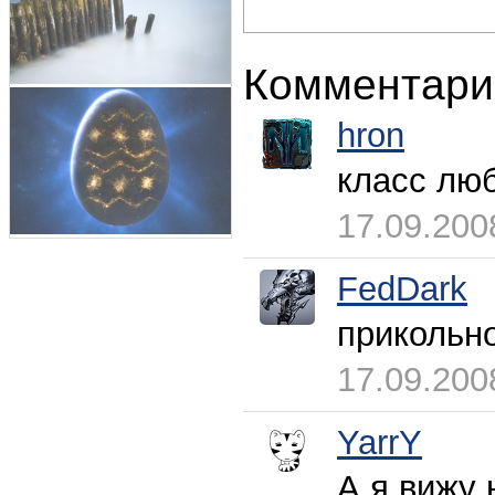
Комментари
hron
класс люб
17.09.200
FedDark
прикольно
17.09.200
YarrY
А я вижу 