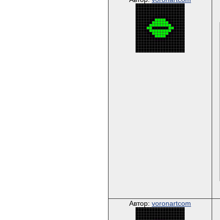
Автор:
voronartcom