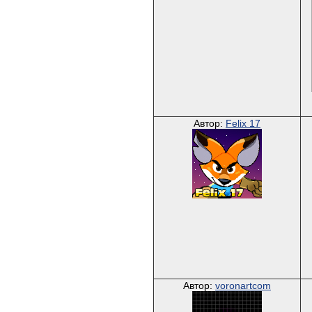
Автор:
Felix 17
Автор:
voronartcom