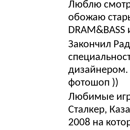
Люблю смотре
обожаю стар
DRAM&BASS и 
Закончил Ра
специальност
дизайнером.
фотошоп ))
Любимые игры
Сталкер, Каз
2008 на кото