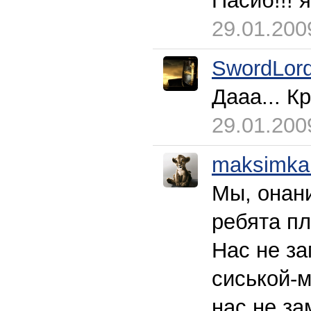
Пасиб!!! я
29.01.200
SwordLor
Дааа... К
29.01.200
maksimka
Мы, онан
ребята п
Нас не з
сиськой-
нас не з