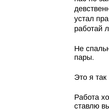
девствен
устал пра
работай л
Не спальн
пары.
Это я так 
Работа хо
ставлю выс