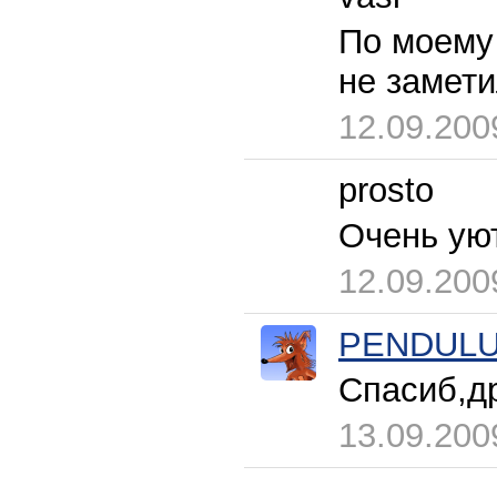
По моему 
не замет
12.09.200
prosto
Очень ую
12.09.200
PENDUL
Спасиб,др
13.09.200