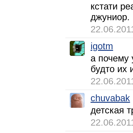
кстати ре
джуниор.
22.06.201
igotm
а почему 
будто их 
22.06.201
chuvabak
детская т
22.06.201