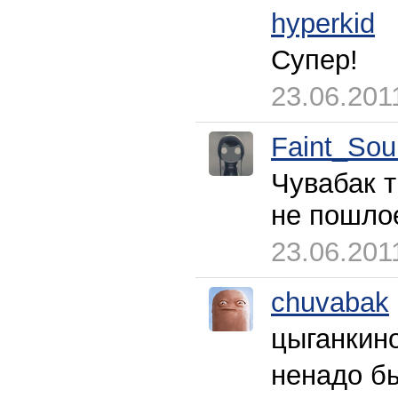
hyperkid
Супер!
23.06.201
Faint_So
Чувабак 
не пошло
23.06.201
chuvabak
цыганкино
ненадо бы