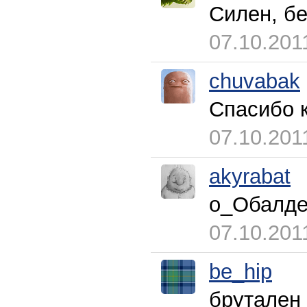
Силен, бе
07.10.201
chuvabak
Спасибо 
07.10.201
akyrabat
о_Обалден
07.10.201
be_hip
брутален