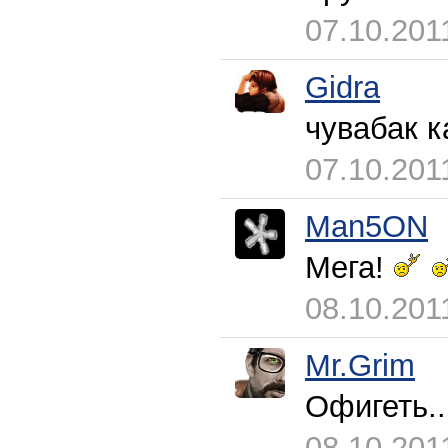
07.10.201
Gidra
чувабак к
07.10.201
Man5ON
Мега!
08.10.201
Mr.Grim
Офигеть.
08.10.201