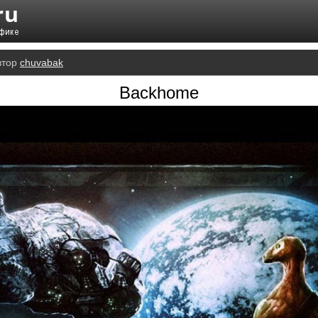
втор
chuvabak
Backhome