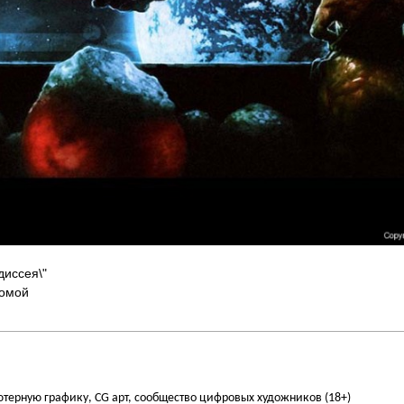
диссея\"
домой
ьютерную графику, CG арт, сообщество цифровых художников (18+)