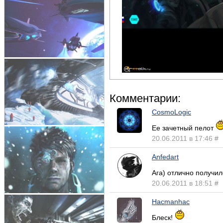
Комментарии:
CosmoLogic
Ее зачетный пелот
20.06.2011 в 17:46
#
Anfedart
Ага) отлично получил
20.06.2011 в 18:51
#
Hacmanhac
Блеск!