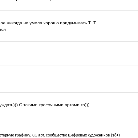
йное никогда не умела хорошо придумывать Т_Т
тся
суждать))) С такими красочными артами то)))
ьютерную графику, CG арт, сообщество цифровых художников (18+)