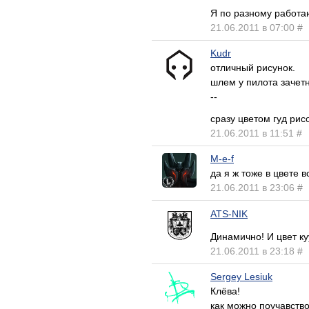
Я по разному работа
21.06.2011 в 07:00
#
Kudr
отличный рисунок.
шлем у пилота зачет
--
сразу цветом гуд рис
21.06.2011 в 11:51
#
M-e-f
да я ж тоже в цвете 
21.06.2011 в 23:06
#
ATS-NIK
Динамично! И цвет к
21.06.2011 в 23:18
#
Sergey Lesiuk
Клёва!
как можно поучавствов