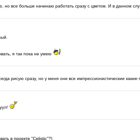
ю, но все больше начинаю работать сразу с цветом. И в данном сл
ный.
овать, я так пока не умею
всегда рисую сразу, но у меня они все импрессионистические какие-т
ууул!
ать в проекте "Celistic"?)