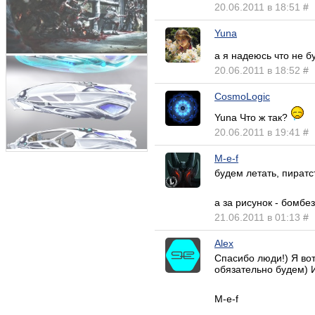
20.06.2011 в 18:51
#
Yuna
а я надеюсь что не 
20.06.2011 в 18:52
#
CosmoLogic
Yuna Что ж так?
20.06.2011 в 19:41
#
M-e-f
будем летать, пиратст
а за рисунок - бомбе
21.06.2011 в 01:13
#
Alex
Спасибо люди!) Я вот
обязательно будем) И
M-e-f