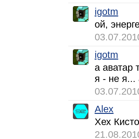
igotm
ой, энерге
03.07.201
igotm
а аватар 
я - не я...
03.07.201
Alex
Хех Кисто
21.08.201