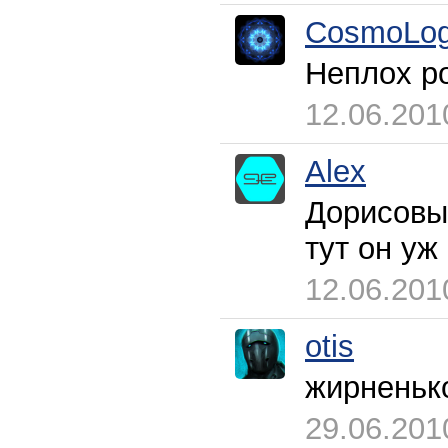
CosmoLog
Неплох р
12.06.201
Alex
Дорисовыв
тут он уж
12.06.201
otis
жирнень
29.06.201