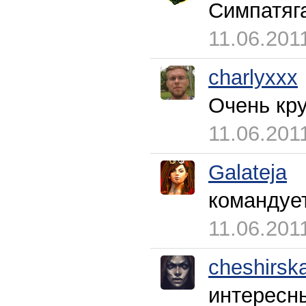
Симпатяг
11.06.201
charlyxxx
Очень кру
11.06.201
Galateja
командуе
11.06.201
cheshirsk
интересны