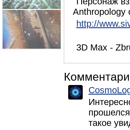
Персонаж взя
Anthropology 
http://www.si
3D Max - Zbr
Комментари
CosmoLog
Интересн
прошелся)
такое уви