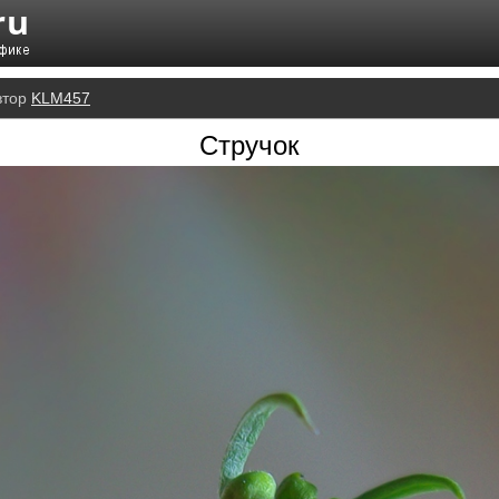
втор
KLM457
Стручок