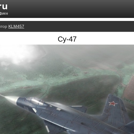
втор
KLM457
Су-47