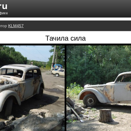
втор
KLM457
Тачила сила