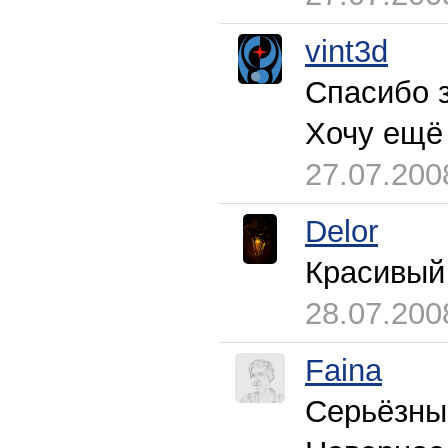
vint3d
Спасибо 
Хочу ещё 
27.07.200
Delor
Красивый 
28.07.200
Faina
Серьёзны