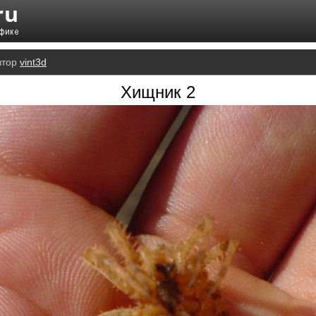
втор
vint3d
Хищник 2