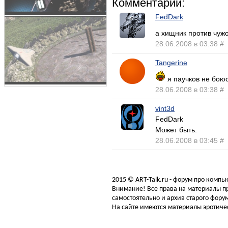
Комментарии:
FedDark
а хищник против чуж
28.06.2008 в 03:38
#
Tangerine
я паучков не боюс
28.06.2008 в 03:38
#
vint3d
FedDark
Может быть.
28.06.2008 в 03:45
#
2015 © ART-Talk.ru - форум про комп
Внимание! Все права на материалы пр
самостоятельно и архив старого форум
На сайте имеются материалы эротичес