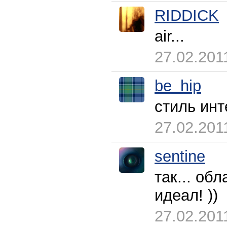
RIDDICK
air...
27.02.201
be_hip
стиль ин
27.02.201
sentine
так... об
идеал! ))
27.02.201