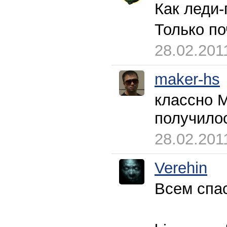
Как леди-
Только п
28.02.201
maker-hs
классно М
получило
28.02.201
Verehin
Всем спа