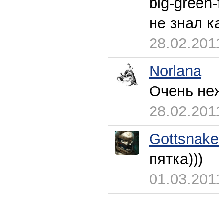
big-green-
не знал к
28.02.201
Norlana
Очень неж
28.02.201
Gottsnake
пятка)))
01.03.201