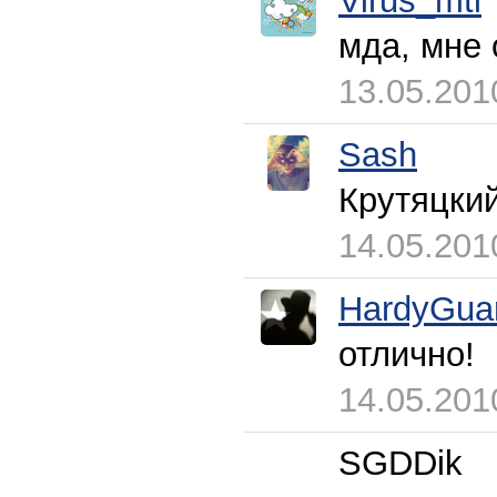
Virus_mti
мда, мне 
13.05.201
Sash
Крутяцкий
14.05.201
HardyGua
отлично!
14.05.201
SGDDik