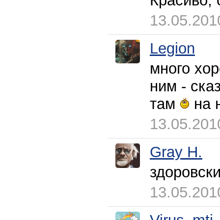
Красиво, 
13.05.201
Legion
много хо
ним - ска
там
на 
13.05.201
Gray H.
здоровск
13.05.201