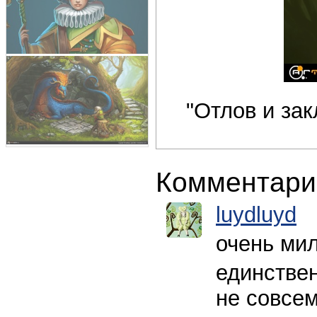
"Отлов и за
Комментари
luydluyd
очень мил
единствен
не совсе