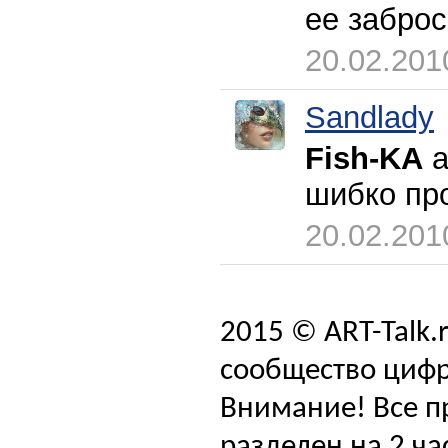
ее заброс
20.02.201
Sandlady
Fish-KA
а
шибко пр
20.02.201
2015 © ART-Talk.
сообщество цифр
Внимание! Все п
разделен на 2 ча