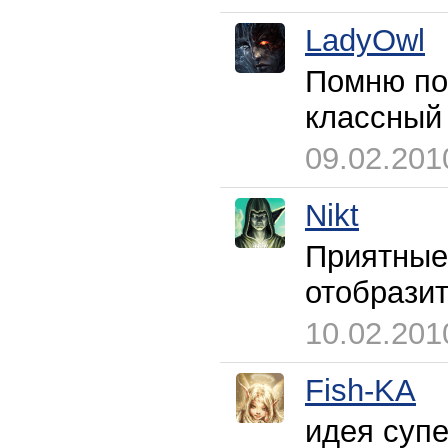
LadyOwl
Помню по
классный 
09.02.201
Nikt
Приятные 
отобразит
10.02.201
Fish-KA
идея супе