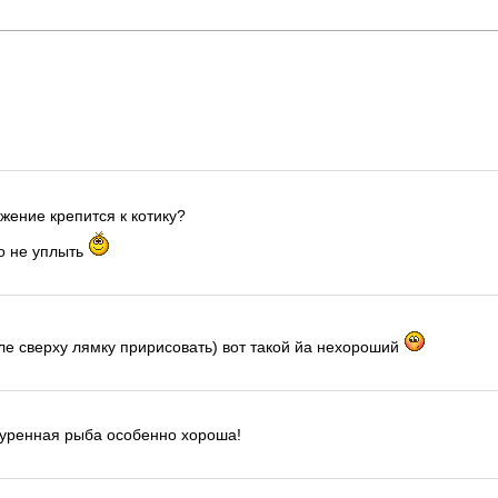
ужение крепится к котику?
о не уплыть
ле сверху лямку пририсовать) вот такой йа нехороший
уренная рыба особенно хороша!