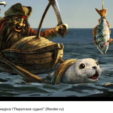
курса \"Пиратское судно\" (Render.ru)