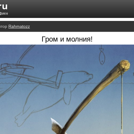
втор
Rahmatozz
Гром и молния!