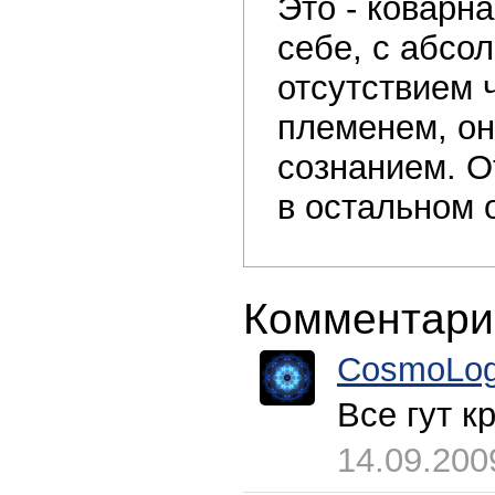
Это - коварн
себе, с абсо
отсутствием 
племенем, он
сознанием. О
в остальном о
Комментари
CosmoLog
Все гут к
14.09.200