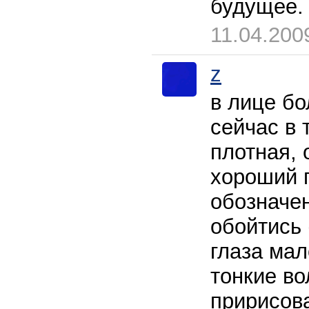
будущее.
11.04.200
z
в лице бо
сейчас в 
плотная, 
хороший г
обозначе
обойтись 
глаза мал
тонкие во
пририсов