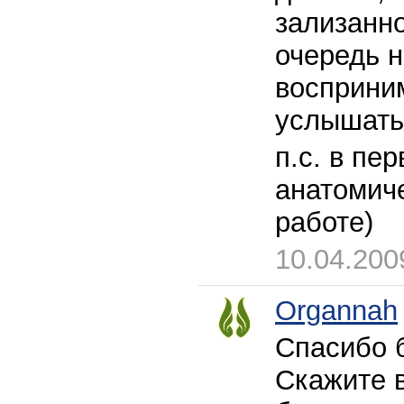
зализанн
очередь н
восприним
услышать 
п.с. в пе
анатомиче
работе)
10.04.200
Organnah
Спасибо б
Скажите в