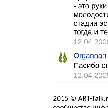
- это рук
молодости
стадии эс
тогда и т
12.04.200
Organnah
Пасибо ог
12.04.200
2015 © ART-Talk.