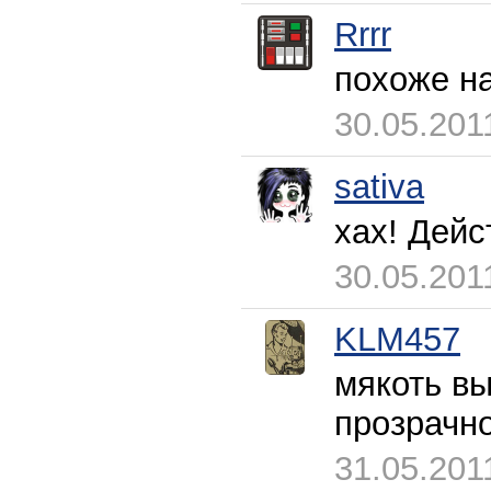
Rrrr
похоже на
30.05.201
sativa
хах! Дейс
30.05.201
KLM457
мякоть вы
прозрачно
31.05.201