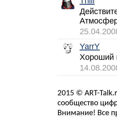
Thill
Действит
Атмосфер
25.04.200
YarrY
Хороший п
14.08.200
2015 © ART-Talk.
сообщество цифр
Внимание! Все п