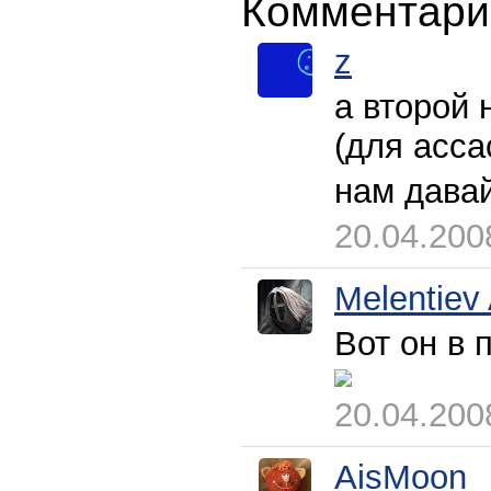
Комментари
z
а второй 
(для асса
нам дава
20.04.200
Melentiev
Вот он в 
20.04.200
AisMoon