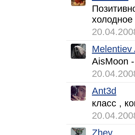
Позитивно
холодное
20.04.200
Melentiev
AisMoon -
20.04.200
Ant3d
класс , к
20.04.200
Zhev