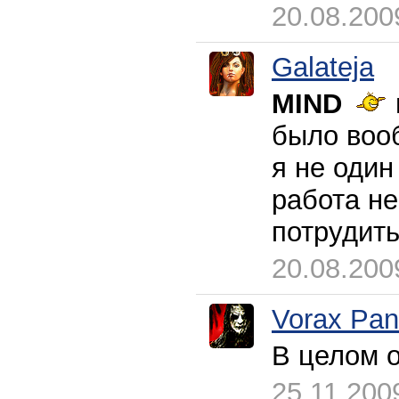
20.08.200
Galateja
MIND
было вооб
я не один
работа н
потрудит
20.08.200
Vorax Pan
В целом о
25.11.200