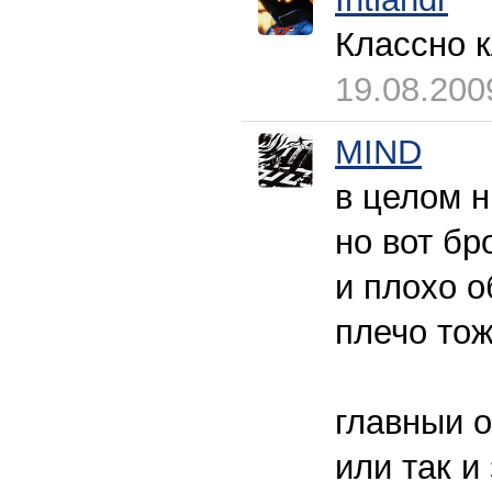
Классно 
19.08.200
MIND
в целом н
но вот бр
и плохо о
плечо тож
главныи о
или так и