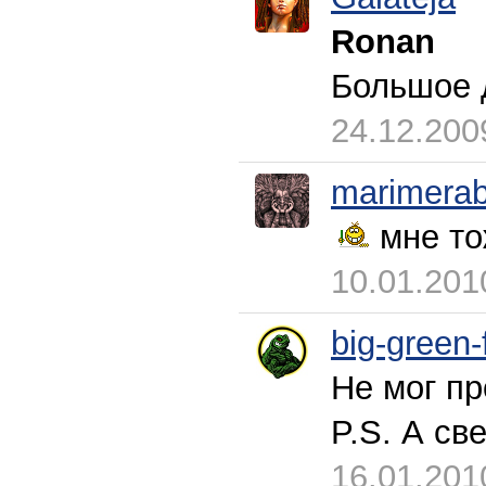
Ronan
Большое 
24.12.200
marimerab
мне то
10.01.201
big-green-
Не мог пр
P.S. А св
16.01.201