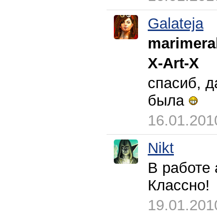
Galateja
marimera
X-Art-X
спасиб, д
была
16.01.201
Nikt
В работе 
Классно!
19.01.201