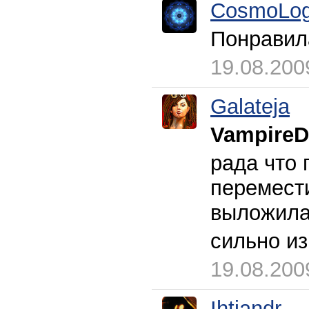
CosmoLog
Понравил
19.08.200
Galateja
VampireD
рада что 
перемести
выложила,
сильно из
19.08.200
Ihtiandr