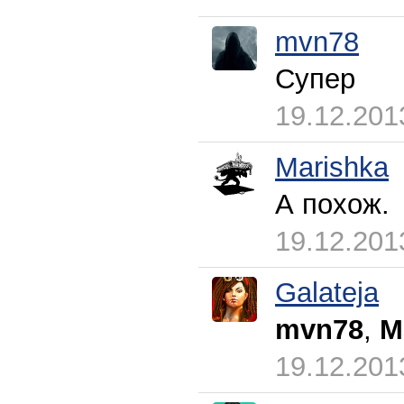
mvn78
Супер
19.12.201
Marishka
А похож.
19.12.201
Galateja
mvn78
,
M
19.12.201