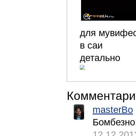
для мувифе
в саи
детально
Комментари
masterBo
Бомбезно
12.12.201