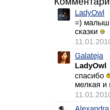
Комментари
LadyOwl
=) малыш
сказки
11.01.201
Galateja
LadyOwl
спасибо
мелкая и
11.01.201
Alexandra