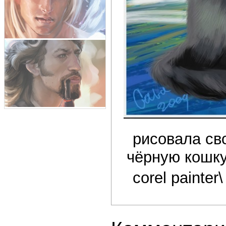
рисовала св
чёрную кошку
corel painter