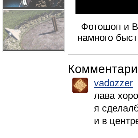
Фотошоп и В
намного быст
Комментари
vadozzer
лава хоро
я сделал
и в центр