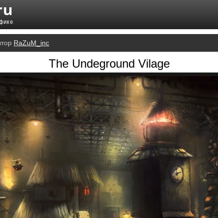
втор
RaZuM_inc
The Undeground Vilage