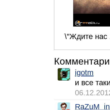
\"Ждите нас 
Комментари
igotm
и все так
06.12.201
RaZuM_in