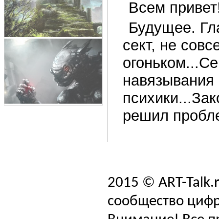
Всем привет
Будущее. Гл
сект, не совс
огоньком...С
навязывания 
психики...Зак
решил пробле
2015 © ART-Talk.
сообщество цифр