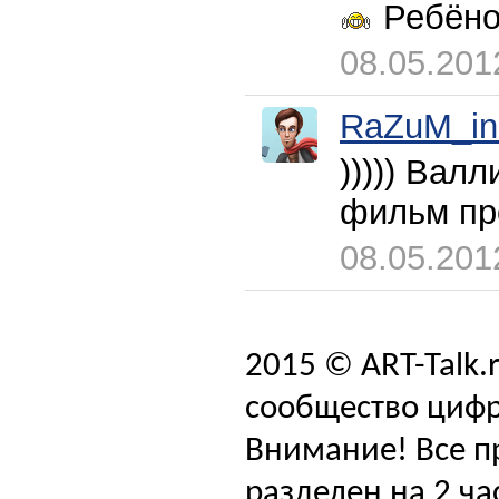
Ребёнок
08.05.201
RaZuM_in
))))) Вал
фильм пр
08.05.201
2015 © ART-Talk.
сообщество цифр
Внимание! Все п
разделен на 2 ча