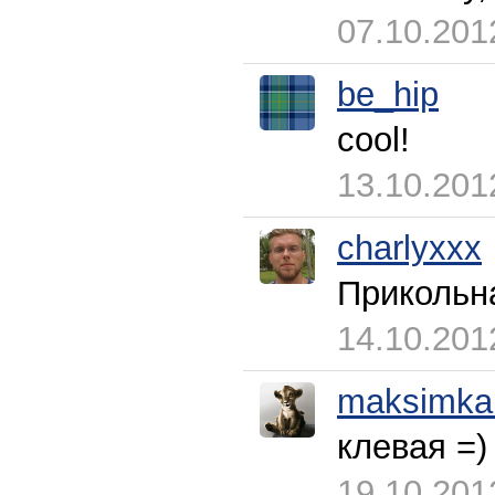
07.10.201
be_hip
cool!
13.10.201
charlyxxx
Прикольн
14.10.201
maksimka
клевая =)
19.10.201