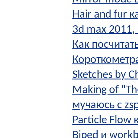
Hair and fur 
3d max 2011,
Как посчитат
Короткометра
Sketches by 
Making of "Th
мучаюсь с zs
Particle Flow
Biped и work