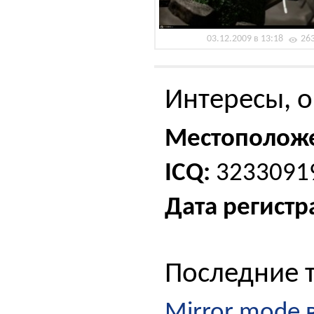
03.12.2009 в 13:18
26
Интересы, о
Местополож
ICQ:
3233091
Дата регистр
Последние 
Mirror mode 